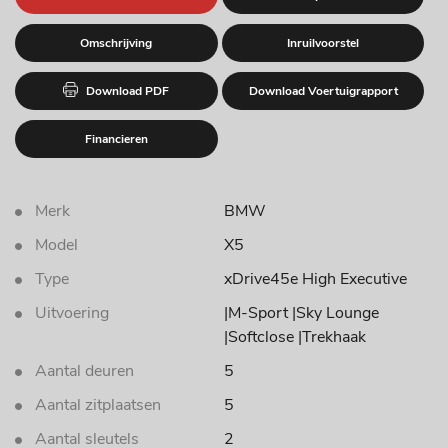
Omschrijving
Inruilvoorstel
Download PDF
Download Voertuigrapport
Financieren
Merk
BMW
Model
X5
Type
xDrive45e High Executive
Uitvoering
|M-Sport |Sky Lounge
|Softclose |Trekhaak
Aantal deuren
5
Aantal zitplaatsen
5
Aantal sleutels
2