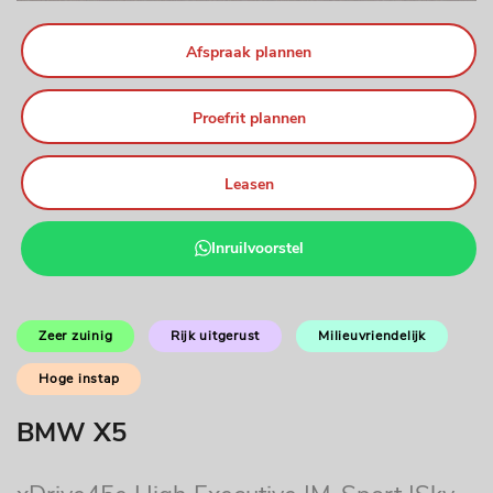
Afspraak plannen
Proefrit plannen
Leasen
Inruilvoorstel
Zeer zuinig
Rijk uitgerust
Milieuvriendelijk
Hoge instap
BMW X5