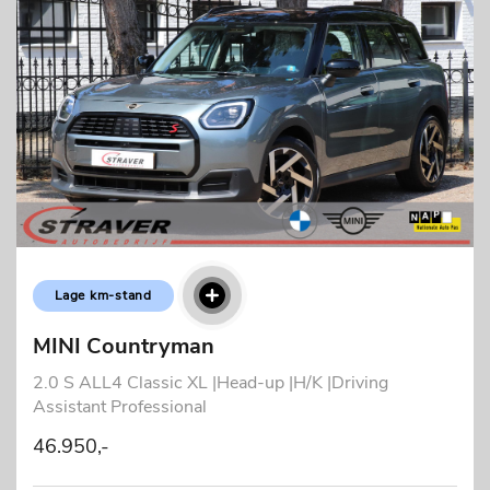
Lage km-stand
MINI Countryman
2.0 S ALL4 Classic XL |Head-up |H/K |Driving
Assistant Professional
46.950,-