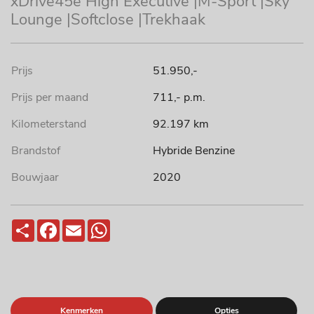
xDrive45e High Executive |M-Sport |Sky
Lounge |Softclose |Trekhaak
Prijs
51.950,-
Prijs per maand
711,- p.m.
Kilometerstand
92.197 km
Brandstof
Hybride Benzine
Bouwjaar
2020
Deel
Facebook
Email
WhatsApp
Kenmerken
Opties