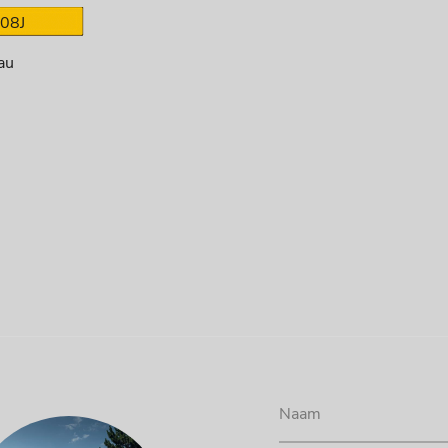
08J
au