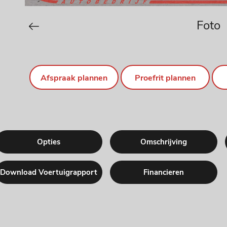
Foto
Afspraak plannen
Proefrit plannen
Opties
Omschrijving
Download Voertuigrapport
Financieren